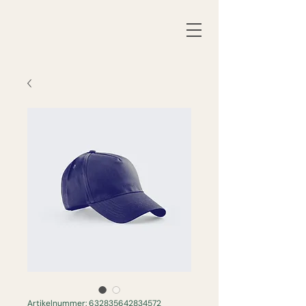
Artikelnummer: 632835642834572