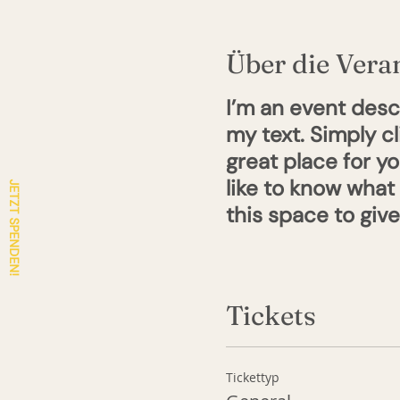
Über die Vera
I’m an event desc
my text. Simply c
great place for y
like to know what
JETZT SPENDEN!
this space to giv
Tickets
Tickettyp