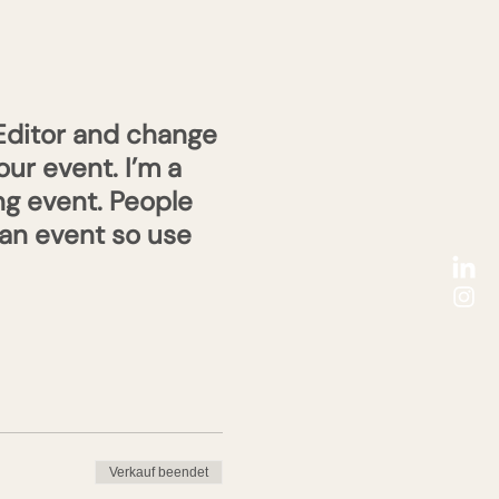
 Editor and change
ur event. I’m a
ng event. People
 an event so use
Verkauf beendet